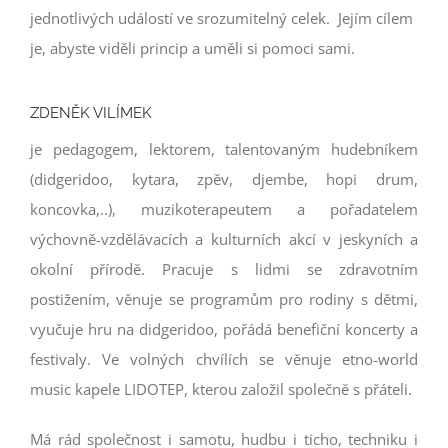
jednotlivých událostí ve srozumitelný celek. Jejím cílem
je, abyste viděli princip a uměli si pomoci sami.
ZDENĚK VILÍMEK
je pedagogem, lektorem, talentovaným hudebníkem
(didgeridoo, kytara, zpěv, djembe, hopi drum,
koncovka,..), muzikoterapeutem a pořadatelem
výchovně-vzdělávacích a kulturních akcí v jeskyních a
okolní přírodě. Pracuje s lidmi se zdravotním
postižením, věnuje se programům pro rodiny s dětmi,
vyučuje hru na didgeridoo, pořádá benefiční koncerty a
festivaly. Ve volných chvílích se věnuje etno-world
music kapele LIDOTEP, kterou založil společně s přáteli.
Má rád společnost i samotu, hudbu i ticho, techniku i