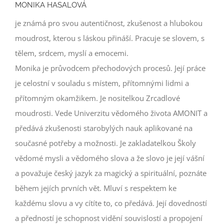
MONIKA HASALOVÁ
je známá pro svou autentičnost, zkušenost a hlubokou
moudrost, kterou s láskou přináší. Pracuje se slovem, s
tělem, srdcem, myslí a emocemi.
Monika je průvodcem přechodových procesů. Její práce
je celostní v souladu s místem, přítomnými lidmi a
přítomným okamžikem. Je nositelkou Zrcadlové
moudrosti. Vede Univerzitu vědomého života AMONIT a
předává zkušenosti starobylých nauk aplikované na
současné potřeby a možnosti. Je zakladatelkou Školy
vědomé mysli a vědomého slova a že slovo je její vášní
a považuje český jazyk za magický a spirituální, poznáte
během jejích prvních vět. Mluví s respektem ke
každému slovu a vy cítíte to, co předává. Její dovedností
a předností je schopnost vidění souvislostí a propojení