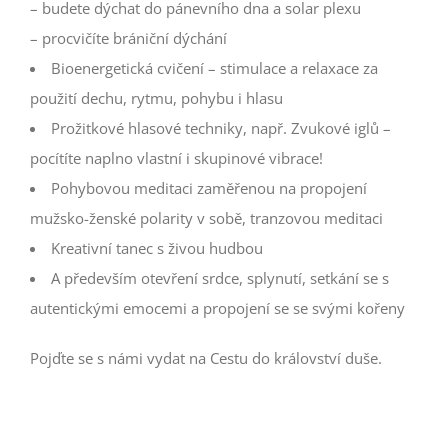
– budete dýchat do pánevního dna a solar plexu
– procvičíte brániční dýchání
Bioenergetická cvičení – stimulace a relaxace za
použití dechu, rytmu, pohybu i hlasu
Prožitkové hlasové techniky, např. Zvukové iglů –
pocítíte naplno vlastní i skupinové vibrace!
Pohybovou meditaci zaměřenou na propojení
mužsko-ženské polarity v sobě, tranzovou meditaci
Kreativní tanec s živou hudbou
A především otevření srdce, splynutí, setkání se s
autentickými emocemi a propojení se se svými kořeny
Pojďte se s námi vydat na Cestu do království duše.