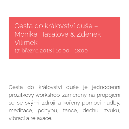
VSTUPENKY
Cesta do království duše –
Monika Hasalová & Zdeněk
Vilímek
17. března 2018 | 10:00
-
18:00
Cesta do království duše je jednodenní
prožitkový workshop zaměřený na propojení
se se svými zdroji a kořeny pomocí hudby,
meditace, pohybu, tance, dechu, zvuku,
vibrací a relaxace.