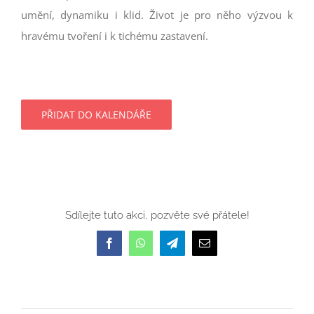
umění, dynamiku i klid. Život je pro něho výzvou k
hravému tvoření i k tichému zastavení.
PŘIDAT DO KALENDÁŘE
Sdílejte tuto akci, pozvěte své přátele!
Facebook
WhatsApp
Telegram
E-
mail