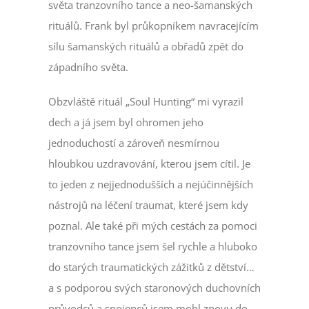
světa tranzovního tance a neo-šamanských
rituálů. Frank byl průkopníkem navracejícím
sílu šamanských rituálů a obřadů zpět do
západního světa.
Obzvláště rituál „Soul Hunting“ mi vyrazil
dech a já jsem byl ohromen jeho
jednoduchostí a zároveň nesmírnou
hloubkou uzdravování, kterou jsem cítil. Je
to jeden z nejjednodušších a nejúčinnějších
nástrojů na léčení traumat, které jsem kdy
poznal. Ale také při mých cestách za pomoci
tranzovního tance jsem šel rychle a hluboko
do starých traumatických zážitků z dětství…
a s podporou svých staronových duchovních
průvodců a spojenců jsem mohl znovu do