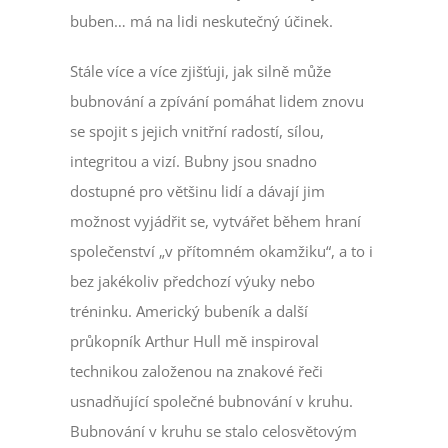
buben… má na lidi neskutečný účinek.
Stále více a více zjišťuji, jak silně může
bubnování a zpívání pomáhat lidem znovu
se spojit s jejich vnitřní radostí, sílou,
integritou a vizí. Bubny jsou snadno
dostupné pro většinu lidí a dávají jim
možnost vyjádřit se, vytvářet během hraní
společenství „v přítomném okamžiku“, a to i
bez jakékoliv předchozí výuky nebo
tréninku. Americký bubeník a další
průkopník Arthur Hull mě inspiroval
technikou založenou na znakové řeči
usnadňující společné bubnování v kruhu.
Bubnování v kruhu se stalo celosvětovým