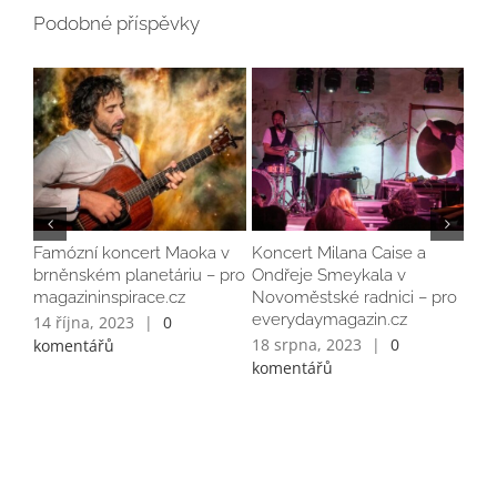
Podobné příspěvky
Famózní koncert Maoka v
Koncert Milana Caise a
KO
brněnském planetáriu – pro
Ondřeje Smeykala v
SVĚ
magazininspirace.cz
Novoměstské radnici – pro
pří
everydaymagazin.cz
14 října, 2023
|
0
20 
18 srpna, 2023
|
0
komentářů
kom
komentářů