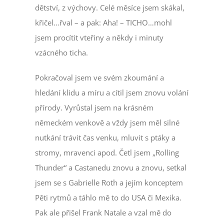
dětství, z výchovy. Celé měsíce jsem skákal,
křičel…řval – a pak: Aha! – TICHO…mohl
jsem procítit vteřiny a někdy i minuty
vzácného ticha.
Pokračoval jsem ve svém zkoumání a
hledání klidu a míru a cítil jsem znovu volání
přírody. Vyrůstal jsem na krásném
německém venkově a vždy jsem měl silné
nutkání trávit čas venku, mluvit s ptáky a
stromy, mravenci apod. Četl jsem „Rolling
Thunder“ a Castanedu znovu a znovu, setkal
jsem se s Gabrielle Roth a jejím konceptem
Pěti rytmů a táhlo mě to do USA či Mexika.
Pak ale přišel Frank Natale a vzal mě do