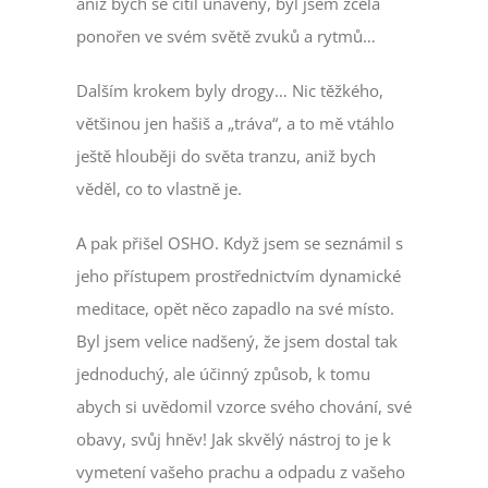
aniž bych se cítil unavený, byl jsem zcela
ponořen ve svém světě zvuků a rytmů…
Dalším krokem byly drogy… Nic těžkého,
většinou jen hašiš a „tráva“, a to mě vtáhlo
ještě hlouběji do světa tranzu, aniž bych
věděl, co to vlastně je.
A pak přišel OSHO. Když jsem se seznámil s
jeho přístupem prostřednictvím dynamické
meditace, opět něco zapadlo na své místo.
Byl jsem velice nadšený, že jsem dostal tak
jednoduchý, ale účinný způsob, k tomu
abych si uvědomil vzorce svého chování, své
obavy, svůj hněv! Jak skvělý nástroj to je k
vymetení vašeho prachu a odpadu z vašeho