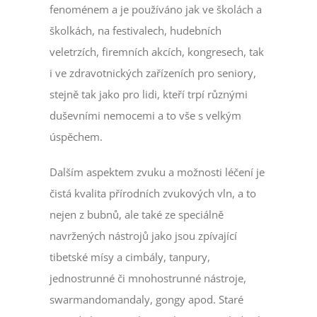
fenoménem a je používáno jak ve školách a
školkách, na festivalech, hudebních
veletrzích, firemních akcích, kongresech, tak
i ve zdravotnických zařízeních pro seniory,
stejně tak jako pro lidi, kteří trpí různými
duševními nemocemi a to vše s velkým
úspěchem.
Dalším aspektem zvuku a možnosti léčení je
čistá kvalita přírodních zvukových vln, a to
nejen z bubnů, ale také ze speciálně
navržených nástrojů jako jsou zpívající
tibetské mísy a cimbály, tanpury,
jednostrunné či mnohostrunné nástroje,
swarmandomandaly, gongy apod. Staré