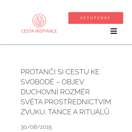
Přeskočit
na
VSTUPENKY
obsah
Toggl
Navig
KALENDÁŘ AKCÍ
SPOLUPRACUJI
PROTANČI SI CESTU KE
SVOBODĚ – OBJEV
FOTOGALERIE
DUCHOVNÍ ROZMĚR
SVĚTA PROSTŘEDNICTVÍM
O MNĚ
ZVUKU, TANCE A RITUÁLŮ
OSTATNÍ
30/08/2015