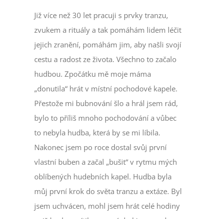
VSTUPENKY
Již více než 30 let pracuji s prvky tranzu,
zvukem a rituály a tak pomáhám lidem léčit
jejich zranění, pomáhám jim, aby našli svojí
cestu a radost ze života. Všechno to začalo
hudbou. Zpočátku mě moje máma
„donutila“ hrát v místní pochodové kapele.
Přestože mi bubnování šlo a hrál jsem rád,
bylo to příliš mnoho pochodování a vůbec
to nebyla hudba, která by se mi líbila.
Nakonec jsem po roce dostal svůj první
vlastní buben a začal „bušit“ v rytmu mých
oblíbených hudebních kapel. Hudba byla
můj první krok do světa tranzu a extáze. Byl
jsem uchvácen, mohl jsem hrát celé hodiny