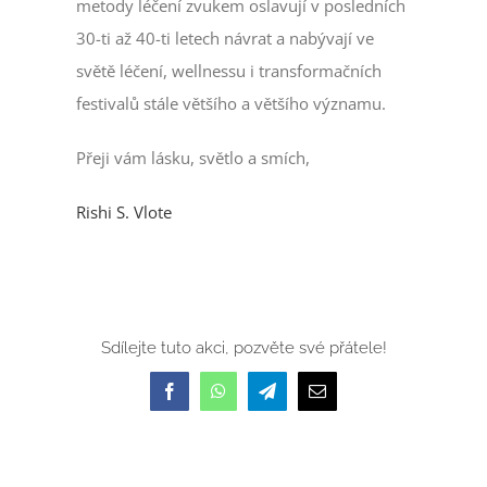
metody léčení zvukem oslavují v posledních
30-ti až 40-ti letech návrat a nabývají ve
světě léčení, wellnessu i transformačních
festivalů stále většího a většího významu.
Přeji vám lásku, světlo a smích,
Rishi S. Vlote
Sdílejte tuto akci, pozvěte své přátele!
Facebook
WhatsApp
Telegram
E-
mail