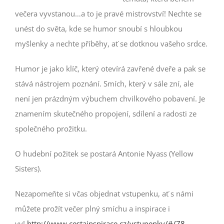
večera vyvstanou…a to je pravé mistrovství! Nechte se
unést do světa, kde se humor snoubí s hloubkou
myšlenky a nechte příběhy, ať se dotknou vašeho srdce.
Humor je jako klíč, který otevírá zavřené dveře a pak se
stává nástrojem poznání. Smích, který v sále zní, ale
není jen prázdným výbuchem chvilkového pobavení. Je
znamením skutečného propojení, sdílení a radosti ze
společného prožitku.
O hudební požitek se postará Antonie Nyass (Yellow
Sisters).
Nezapomeňte si včas objednat vstupenku, ať s námi
můžete prožít večer plný smíchu a inspirace i
vy!
http://www.cestainspirace.cz/vstupenky/#/78