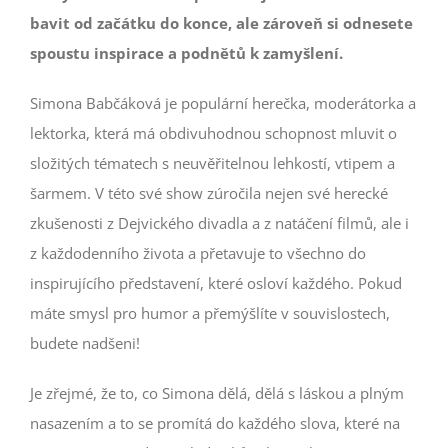
VSTUPENKY
bavit od začátku do konce, ale zároveň si odnesete
spoustu inspirace a podnětů k zamyšlení.
Simona Babčáková je populární herečka, moderátorka a
lektorka, která má obdivuhodnou schopnost mluvit o
složitých tématech s neuvěřitelnou lehkostí, vtipem a
šarmem. V této své show zúročila nejen své herecké
zkušenosti z Dejvického divadla a z natáčení filmů, ale i
z každodenního života a přetavuje to všechno do
inspirujícího představení, které osloví každého. Pokud
máte smysl pro humor a přemýšlíte v souvislostech,
budete nadšeni!
Je zřejmé, že to, co Simona dělá, dělá s láskou a plným
nasazením a to se promítá do každého slova, které na