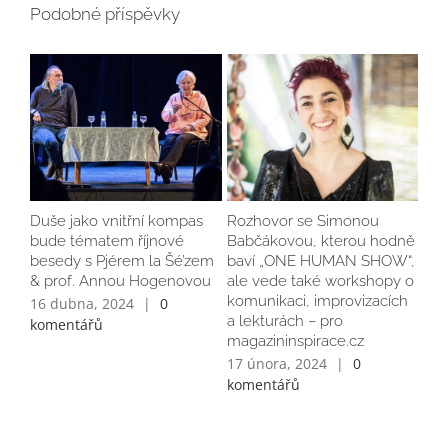
Podobné příspěvky
Duše jako vnitřní kompas
Rozhovor se Simonou
bude tématem říjnové
Babčákovou, kterou hodně
besedy s Pjérem la Šé’zem
baví „ONE HUMAN SHOW“,
& prof. Annou Hogenovou
ale vede také workshopy o
komunikaci, improvizacích
16 dubna, 2024
|
0
a lekturách – pro
komentářů
magazininspirace.cz
17 února, 2024
|
0
komentářů