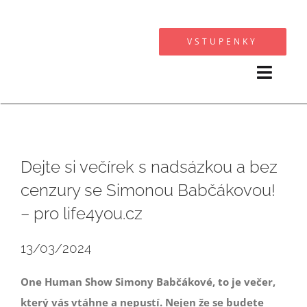
Přeskočit
na
VSTUPENKY
obsah
Toggl
Navig
KALENDÁŘ AKCÍ
SPOLUPRACUJI
Dejte si večírek s nadsázkou a bez
cenzury se Simonou Babčákovou!
FOTOGALERIE
– pro life4you.cz
O MNĚ
13/03/2024
OSTATNÍ
One Human Show Simony Babčákové, to je večer,
který vás vtáhne a nepustí. Nejen že se budete