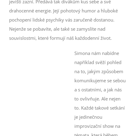
jevišti zazní. Předává tak divákům kus sebe a své
drahocenné energie. Její pohotový humor a hluboké
pochopení lidské psychiky vás zaručeně dostanou.
Nejenže se pobavíte, ale také se zamyslíte nad
souvislostmi, které formují náš každodenní život.
Simona nám nabídne
například svěží pohled
na to, jakým způsobem
komunikujeme se sebou
a s ostatními, a jak nás
to ovlivňuje. Ale nejen
to. Každé takové setkání
je jedinečnou
improvizační show na
témata, která během