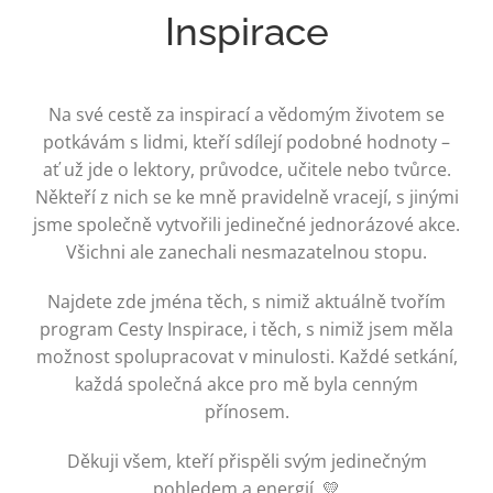
Inspirace
Na své cestě za inspirací a vědomým životem se
potkávám s lidmi, kteří sdílejí podobné hodnoty –
ať už jde o lektory, průvodce, učitele nebo tvůrce.
Někteří z nich se ke mně pravidelně vracejí, s jinými
jsme společně vytvořili jedinečné jednorázové akce.
Všichni ale zanechali nesmazatelnou stopu.
Najdete zde jména těch, s nimiž aktuálně tvořím
program Cesty Inspirace, i těch, s nimiž jsem měla
možnost spolupracovat v minulosti. Každé setkání,
každá společná akce pro mě byla cenným
přínosem.
Děkuji všem, kteří přispěli svým jedinečným
pohledem a energií. 💛