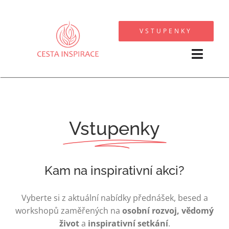
Přeskočit
na
VSTUPENKY
obsah
Toggl
Navig
KALENDÁŘ AKCÍ
SPOLUPRACUJI
Vstupenky
FOTOGALERIE
Kam na inspirativní akci?
O MNĚ
Vyberte si z aktuální nabídky přednášek, besed a
OSTATNÍ
workshopů zaměřených na
osobní rozvoj, vědomý
život
a
inspirativní setkání
.