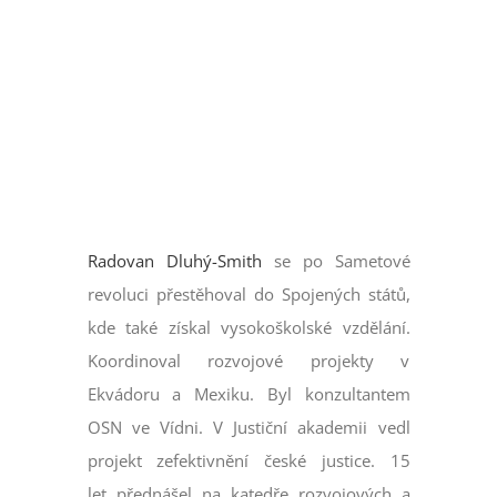
Radovan Dluhý-Smith
se po Sametové
revoluci přestěhoval do Spojených států,
kde také získal vysokoškolské vzdělání.
Koordinoval rozvojové projekty v
Ekvádoru a Mexiku. Byl konzultantem
OSN ve Vídni. V Justiční akademii vedl
projekt zefektivnění české justice. 15
let přednášel na katedře rozvojových a
environmentálních studií Univerzity
Palackého v Olomouci, odkud byl letos