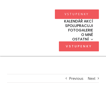
Přeskočit
na
VSTUPENKY
obsah
Toggl
Navig
KALENDÁŘ AKCÍ
SPOLUPRACUJI
Previous
Next
FOTOGALERIE
O MNĚ
View
Larger
OSTATNÍ
Image
VSTUPENKY