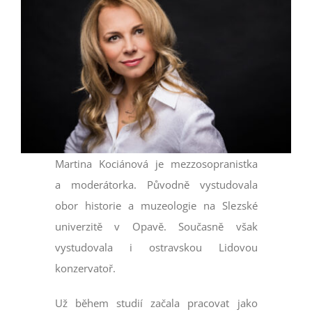
Larger
VSTUPENKY
Image
Martina Kociánová je mezzosopranistka
a moderátorka. Původně vystudovala
obor historie a muzeologie na Slezské
univerzitě v Opavě. Současně však
vystudovala i ostravskou Lidovou
konzervatoř.
Už během studií začala pracovat jako