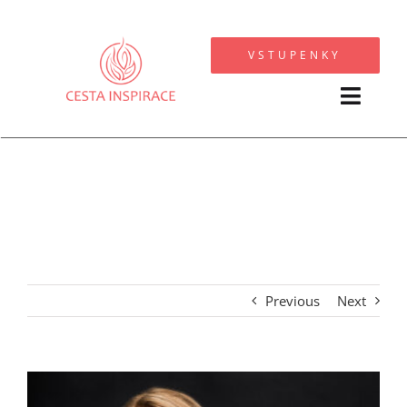
Přeskočit
na
VSTUPENKY
obsah
Toggl
Navig
KALENDÁŘ AKCÍ
SPOLUPRACUJI
FOTOGALERIE
Previous
Next
O MNĚ
OSTATNÍ
View