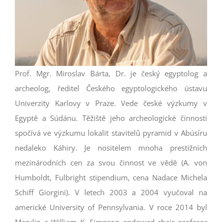
VSTUPENKY
Prof. Mgr. Miroslav Bárta, Dr. je český egyptolog a
archeolog, ředitel Českého egyptologického ústavu
Univerzity Karlovy v Praze. Vede české výzkumy v
Egyptě a Súdánu. Těžiště jeho archeologické činnosti
spočívá ve výzkumu lokalit stavitelů pyramid v Abúsíru
nedaleko Káhiry. Je nositelem mnoha prestižních
mezinárodních cen za svou činnost ve vědě (A. von
Humboldt, Fulbright stipendium, cena Nadace Michela
Schiff Giorgini). V letech 2003 a 2004 vyučoval na
americké University of Pennsylvania. V roce 2014 byl