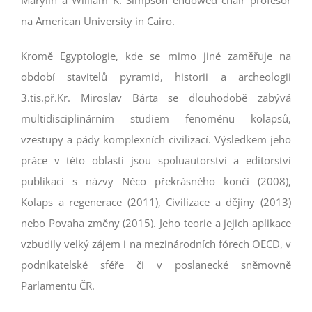
Marylin a William K. Simpson endowed chair profesor
na American University in Cairo.
Kromě Egyptologie, kde se mimo jiné zaměřuje na
období stavitelů pyramid, historii a archeologii
3.tis.př.Kr. Miroslav Bárta se dlouhodobě zabývá
multidisciplinárním studiem fenoménu kolapsů,
vzestupy a pády komplexních civilizací. Výsledkem jeho
práce v této oblasti jsou spoluautorství a editorství
publikací s názvy Něco překrásného končí (2008),
Kolaps a regenerace (2011), Civilizace a dějiny (2013)
nebo Povaha změny (2015). Jeho teorie a jejich aplikace
vzbudily velký zájem i na mezinárodních fórech OECD, v
podnikatelské sféře či v poslanecké sněmovně
Parlamentu ČR.