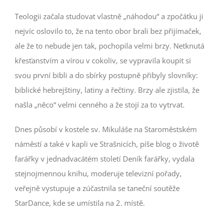
Teologii začala studovat vlastně „náhodou“ a zpočátku ji
nejvíc oslovilo to, že na tento obor brali bez přijímaček,
ale že to nebude jen tak, pochopila velmi brzy. Netknutá
křesťanstvím a vírou v cokoliv, se vypravila koupit si
svou první bibli a do sbírky postupně přibyly slovníky:
biblické hebrejštiny, latiny a řečtiny. Brzy ale zjistila, že
našla „něco“ velmi cenného a že stojí za to vytrvat.
Dnes působí v kostele sv. Mikuláše na Staroměstském
náměstí a také v kapli ve Strašnicích, píše blog o životě
farářky v jednadvacátém století Deník farářky, vydala
stejnojmennou knihu, moderuje televizní pořady,
veřejně vystupuje a zúčastnila se taneční soutěže
StarDance, kde se umístila na 2. místě.