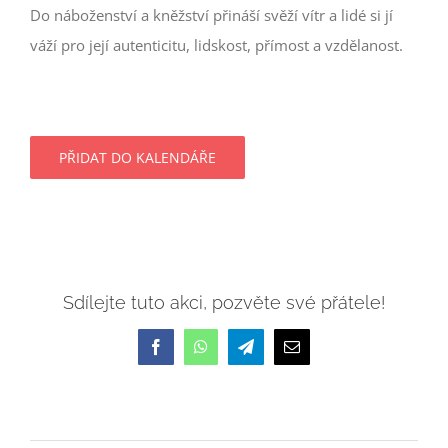
Do náboženství a kněžství přináší svěží vítr a lidé si jí
váží pro její autenticitu, lidskost, přímost a vzdělanost.
PŘIDAT DO KALENDÁŘE
Sdílejte tuto akci, pozvěte své přátele!
Facebook
WhatsApp
Telegram
E-
mail