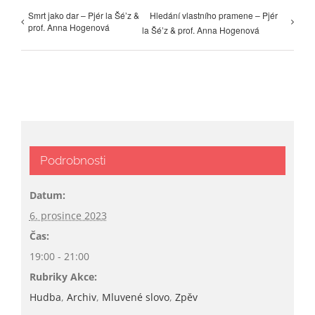
Smrt jako dar – Pjér la Šé’z &
Hledání vlastního pramene – Pjér
prof. Anna Hogenová
la Šé’z & prof. Anna Hogenová
Podrobnosti
Datum:
6. prosince 2023
Čas:
19:00 - 21:00
Rubriky Akce:
Hudba
,
Archiv
,
Mluvené slovo
,
Zpěv