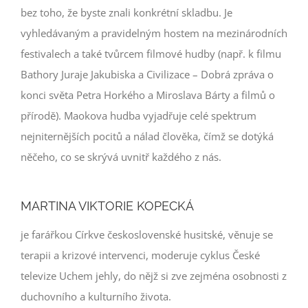
bez toho, že byste znali konkrétní skladbu. Je
vyhledávaným a pravidelným hostem na mezinárodních
festivalech a také tvůrcem filmové hudby (např. k filmu
Bathory Juraje Jakubiska a Civilizace – Dobrá zpráva o
konci světa Petra Horkého a Miroslava Bárty a filmů o
přírodě). Maokova hudba vyjadřuje celé spektrum
nejniternějších pocitů a nálad člověka, čímž se dotýká
něčeho, co se skrývá uvnitř každého z nás.
MARTINA VIKTORIE KOPECKÁ
je farářkou Církve československé husitské, věnuje se
terapii a krizové intervenci, moderuje cyklus České
televize Uchem jehly, do nějž si zve zejména osobnosti z
duchovního a kulturního života.