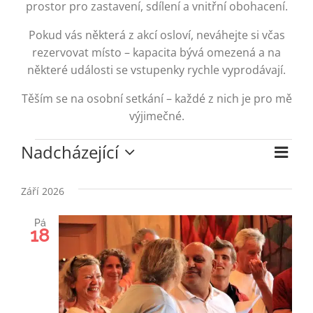
prostor pro zastavení, sdílení a vnitřní obohacení.
VST
Pokud vás některá z akcí osloví, neváhejte si včas
rezervovat místo – kapacita bývá omezená a na
některé události se vstupenky rychle vyprodávají.
Těším se na osobní setkání – každé z nich je pro mě
výjimečné.
Nadcházející
Akce
Nav
Sezna
Nav
Vyberte
pro
datum.
Září 2026
zob
zob
Pá
Akc
18