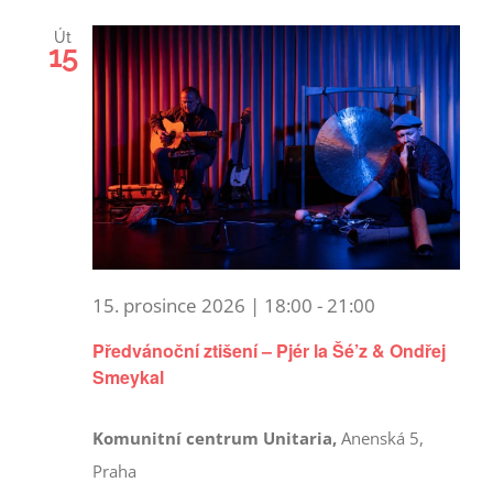
Út
15
15. prosince 2026 | 18:00
-
21:00
Předvánoční ztišení – Pjér la Šé’z & Ondřej
Smeykal
Komunitní centrum Unitaria,
Anenská 5,
Praha