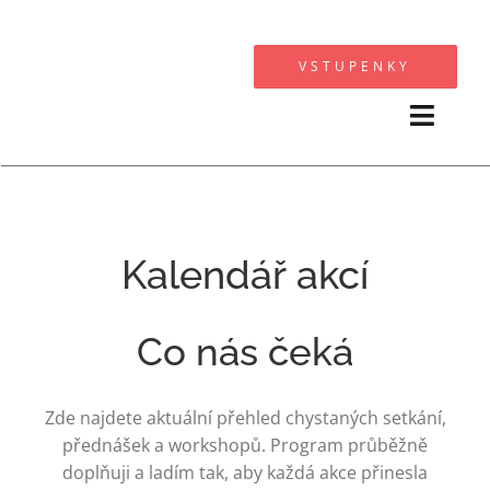
Přeskočit
na
VSTUPENKY
obsah
Toggl
Navig
KALEN
SPOLU
Kalendář akcí
FOTO
Co nás čeká
O
Zde najdete aktuální přehled chystaných setkání,
OS
přednášek a workshopů. Program průběžně
doplňuji a ladím tak, aby každá akce přinesla